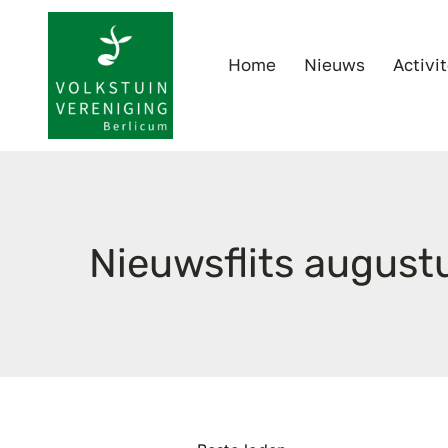
Ga
naar
Home
Nieuws
Activi
inhoud
Nieuwsflits august