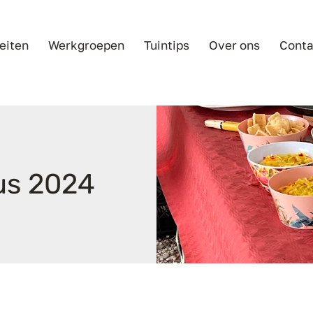
teiten
Werkgroepen
Tuintips
Over ons
Conta
us 2024