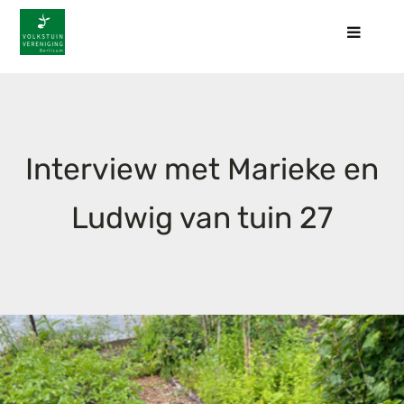
Ga
naar
Toggle
Navigat
inhoud
Home
Nieuws
Interview met Marieke en
Activiteiten
Ludwig van tuin 27
Werkgroepen
Tuintips
Over ons
Contact
Lid worden